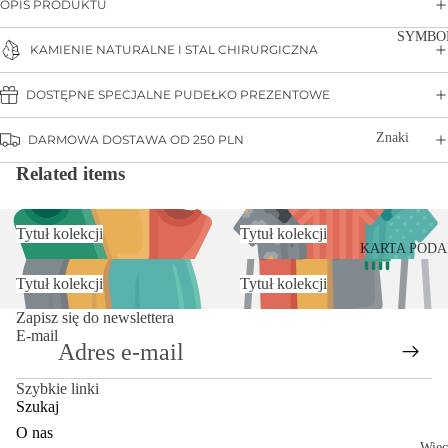
ółek
OPIS PRODUKTU
nki
Zestawy
SYMBO
Baby
KAMIENIE NATURALNE I STAL CHIRURGICZNA
dla
shower
Mamy i
DOSTĘPNE SPECJALNE PUDEŁKO PREZENTOWE
Zaręczyn
Córki
y
Znaki
DARMOWA DOSTAWA OD 250 PLN
Wieczór
zodiaku
Related items
panieńsk
Znaczeni
i
e
Boże
Tytuł kolekcji
Tytuł kolekcji
kamieni
KARTA POD
Narodze
nie
Tytuł kolekcji
Tytuł kolekcji
Zapisz się do newslettera
E-mail
Szybkie linki
Szukaj
O nas
Więc