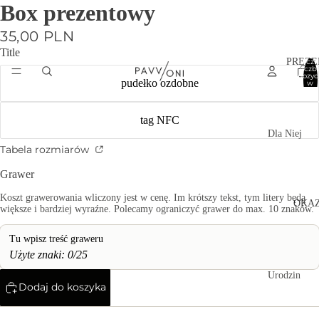
Box prezentowy
35,00 PLN
Title
PREZE
Łączn
liczb
pozycj
pudełko ozdobne
w
koszyk
0
tag NFC
Dla Niej
Tabela rozmiarów
Dla
Niego
Grawer
Dla
Koszt grawerowania wliczony jest w cenę. Im krótszy tekst, tym litery będą
OKAZ
większe i bardziej wyraźne. Polecamy ograniczyć grawer do max. 10 znaków.
Dziecka
Zestawy
dla Par
Użyte znaki: 0/25
Zestawy
Urodzin
Dodaj do koszyka
dla
y
Przyjaci
Walenty