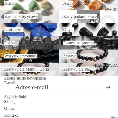
ółek
Jadeit
Jaspis
nki
Zestawy
SYMBO
Kamień księżycowy
Karty podarunkowe
Baby
dla
Kamień księżycowy
Karty podarunkowe
shower
Mamy i
Lapis lazuli
Onyks
Zaręczyn
Córki
Lapis lazuli
Onyks
y
Znaki
Polska
Pomysł na prezent
Wieczór
zodiaku
Polska
Pomysł na prezent
panieńsk
Znaczeni
Wszystkie produkty
Zestawy
i
Wszystkie produkty
Zestawy
e
Boże
kamieni
Zestawy dla Mamy i Córki
Zestawy dla Par
KARTA POD
Narodze
Zestawy dla Mamy i Córki
Zestawy dla Par
nie
Zapisz się do newslettera
E-mail
Szybkie linki
Szukaj
O nas
Kontakt
Więc