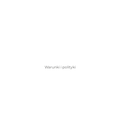
Polityka prywatności
Dane kontaktowe
Polityka zwrotu kosztów
Warunki i polityki