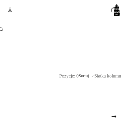
Łączna
liczba
pozycji
w
koszyku:
0
Konto
Inne opcje logowania
Zamówienia
Profil
Pozycje: 0
Siatka kolumn
Sortuj