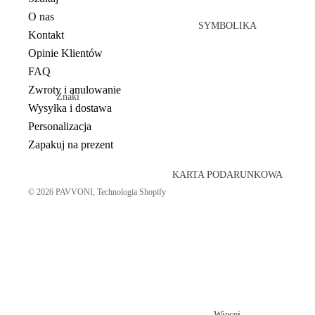
Baby
Zestawy
O nas
shower
dla Mamy
SYMBOLIKA
Kontakt
Zaręczyny
i Córki
Opinie Klientów
Wieczór
FAQ
panieński
Zwroty i anulowanie
Znaki
Boże
Wysyłka i dostawa
zodiaku
Narodzenie
Personalizacja
Znaczenie
Zapakuj na prezent
kamieni
KARTA PODARUNKOWA
© 2026
PAVVONI
, Technologia Shopify
Więcej